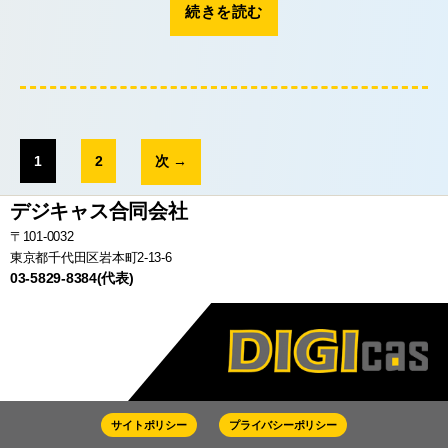
続きを読む
題”
投
稿
1
2
次
→
の
デジキャス合同会社
ペ
ー
〒101-0032
東京都千代田区岩本町2-13-6
ジ
03-5829-8384(代表)
送
り
サイトポリシー
プライバシーポリシー